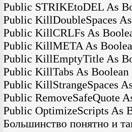
Public STRIKEtoDEL As Bo
Public KillDoubleSpaces As
Public KillCRLFs As Boole
Public KillMETA As Boolea
Public KillEmptyTitle As B
Public KillTabs As Boolean
Public KillStrangeSpaces A
Public RemoveSafeQuote As
Public OptimizeScripts As 
Большинство понятно и та