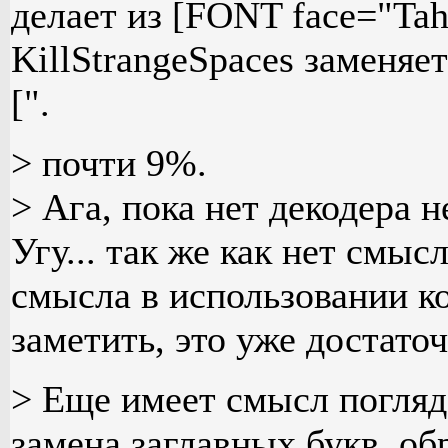
делает из [FONT face="Ta
KillStrangeSpaces заменяет
[".
> почти 9%.
> Ага, пока нет декодера н
Угу... так же как нет смыс
смысла в использовании ко
заметить, это уже достаточ
> Еще имеет смысл погляде
замена заглавных букв, об