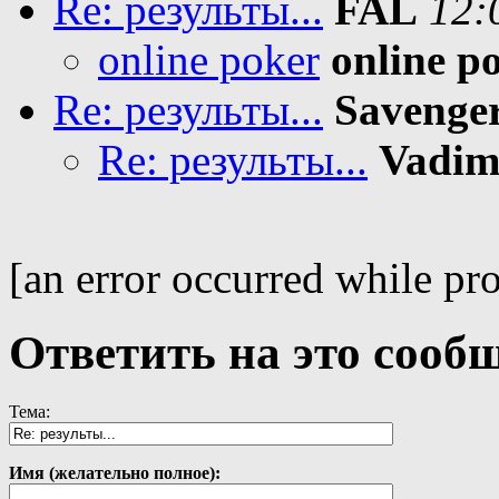
Re: результы...
FAL
12:
online poker
online p
Re: результы...
Savenge
Re: результы...
Vadi
[an error occurred while pro
Ответить на это сооб
Тема:
Имя (желательно полное):