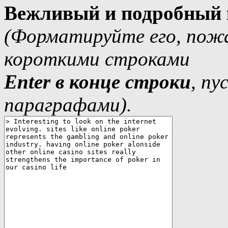
Вежливый и подробный 
(Форматируйте его, пожа
короткими строками
Еnter в конце строки
, п
параграфами).