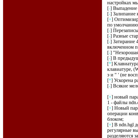
настройках м
[
-
] Выпадение 
[
-
] Залипание 
[
+
] Оптимизир
по умолчанию
[
-
] Перезаписы
[
-
] Разные ста
[
-
] Затирание 
включенном п
[
-
] "Нехорошая
[
-
] В предыдущ
[
*
] Клавиатура
клавиатуре, (W
э и " ' (не во
[
*
] Ускорена 
[
-
] Всякие мел
[
+
] новый пар
1 - файлы ndn
[
+
] Новый пара
операции конв
блоком;
[
+
] В ndn.hg
регулярные вы
разделяются з