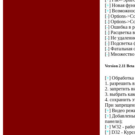
[
+
] Новая функ
[
+
] Возможно
[
-
] Options->Co
[
-
] Options->Co
[
-
] Ошибка в р
[
-
] Расцветка 
[
-
] Не удалени
[
-
] Подсветка 
[
-
] Фатальная
[
-
] Множество 
Version 2.11 Be
[
+
] Обработка
1. разрешить в
2. запретить в
3. выбрать как
4. сохранить э
При запрещени
[
+
] Видео реж
[
+
] Добавлены
панели);
[
+
] W32 - раб
[
*
] D32 - Кур