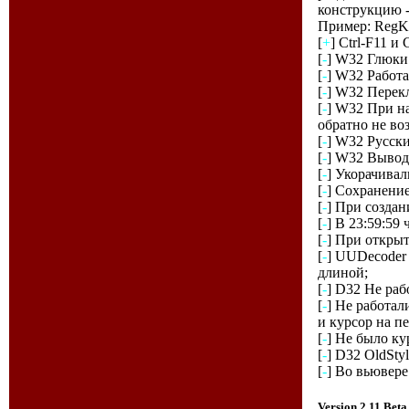
конструкцию - '
Пример: RegKe
[
+
] Ctrl-F11 и
[
-
] W32 Глюки
[
-
] W32 Работа
[
-
] W32 Перекл
[
-
] W32 При на
обратно не во
[
-
] W32 Русски
[
-
] W32 Вывод
[
-
] Укорачивал
[
-
] Сохранение
[
-
] При создан
[
-
] В 23:59:59
[
-
] При открыт
[
-
] UUDecoder
длиной;
[
-
] D32 Hе раб
[
-
] Hе работа
и курсор на п
[
-
] Hе было ку
[
-
] D32 OldSty
[
-
] Во вьювере
Version 2.11 Be