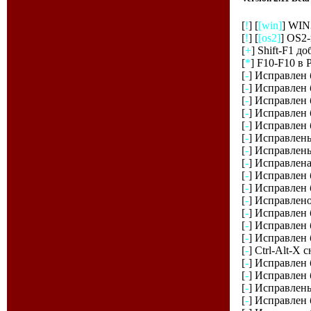
[
!
] [
[win]
] WIN
[
!
] [
[os2]
] OS2-
[
+
] Shift-F1 
[
*
] F10-F10 в
[
-
] Исправлен б
[
-
] Исправлен
[
-
] Исправлен 
[
-
] Исправлен 
[
-
] Исправлен 
[
-
] Исправлены
[
-
] Исправлены
[
-
] Исправлен
[
-
] Исправлен б
[
-
] Исправлен 
[
-
] Исправлено
[
-
] Исправлен 
[
-
] Исправлен 
[
-
] Исправлен 
[
-
] Ctrl-Alt-X 
[
-
] Исправлен 
[
-
] Исправлен 
[
-
] Исправлены
[
-
] Исправлен 