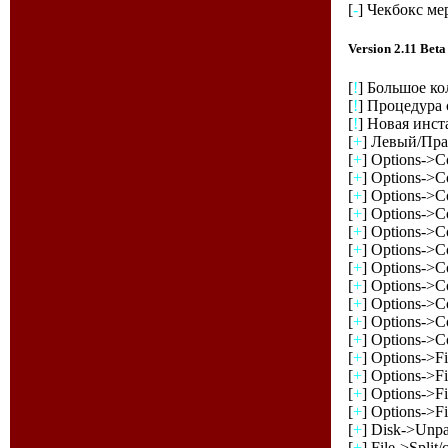
[
-
] Чекбокс ме
Version 2.11 Be
[
!
] Большое ко
[
!
] Процедура 
[
!
] Новая инст
[
+
] Левый/Пра
[
+
] Options->C
[
+
] Options->C
[
+
] Options->Co
[
+
] Options->C
[
+
] Options->C
[
+
] Options->C
[
+
] Options->Co
[
+
] Options->C
[
+
] Options->C
[
+
] Options->C
[
+
] Options->C
[
+
] Options->F
[
+
] Options->F
[
+
] Options->F
[
+
] Options->F
[
+
] Disk->Unpa
[
+
] File->Split