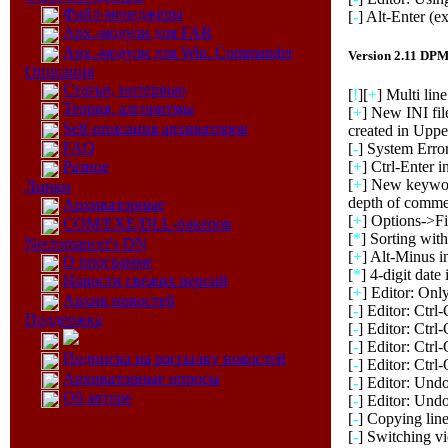
Файл-менеджеры
[
-
] Alt-Enter (e
Арх.-модули для FAR
Арх.-модули для Win. Commander
Version 2.11 DP
Описания
Статьи, интервью
[
!
][
+
] Multi lin
Теория, алгоритмы
[
+
] New INI fil
Self-описания архиваторов
created in Uppe
FAQ
[
-
] System Erro
[
+
] Ctrl-Enter 
Разное
[
+
] New keyword
Линки
depth of commen
Архиваторные
[
+
] Options->F
COM/EXE/DLL-пакеров
[
*
] Sorting with
Necromancer's DN
[
+
] Alt-Minus i
О программе
[
*
] 4-digit dat
Новости свежих версий
[
+
] Editor: On
Архив новостей
[
-
] Editor: Ctrl
Поддержка
[
-
] Editor: Ctrl
[
-
] Editor: Ctrl
Подписка на рассылку новостей
[
-
] Editor: Ctrl
Архиваторные опросы
[
-
] Editor: Undo
Об авторе
[
-
] Editor: Undo
[
-
] Copying line
[
-
] Switching vi