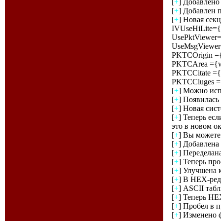
[
+
] Добавлено
[
+
] Добавлен 
[
+
] Новая секц
IVUseHiLite={
UsePktViewer=
UseMsgViewer=
PKTCOrigin =
PKTCArea ={w
PKTCCitate ={
PKTCCluges =
[
+
] Можно испо
[
+
] Появилась
[
+
] Новая сис
[
+
] Теперь ес
это в новом ок
[
+
] Вы можете
[
+
] Добавлена 
[
+
] Переделан
[
+
] Теперь п
[
+
] Улучшена 
[
+
] В HEX-ред
[
+
] ASCII табл
[
+
] Теперь HE
[
+
] Пробел в 
[
+
] Изменено 