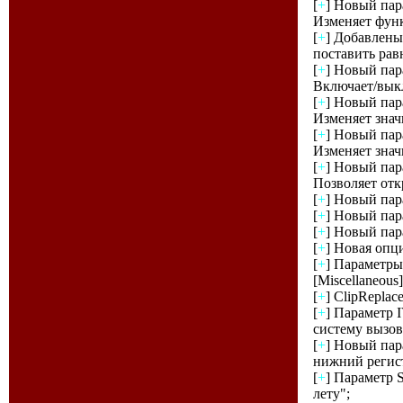
[
+
] Новый пара
Изменяет функ
[
+
] Добавлены
поставить рав
[
+
] Новый пара
Включает/вык
[
+
] Новый пара
Изменяет знач
[
+
] Новый пара
Изменяет знач
[
+
] Новый пар
Позволяет от
[
+
] Новый пара
[
+
] Новый пара
[
+
] Новый пара
[
+
] Новая опци
[
+
] Параметры
[Miscellaneous
[
+
] ClipReplac
[
+
] Параметр I
систему вызов
[
+
] Новый пар
нижний регист
[
+
] Параметр S
лету";