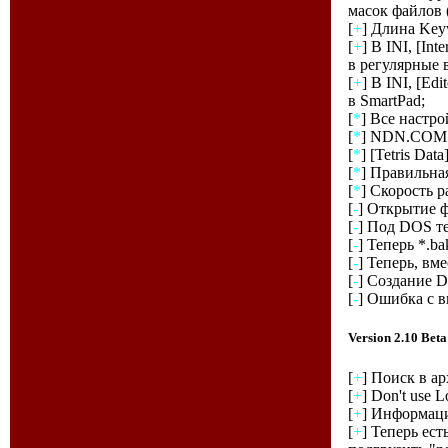
масок файлов (
[
+
] Длина Key
[
+
] В INI, [In
в регулярные 
[
+
] В INI, [E
в SmartPad;
[
*
] Все настр
[
*
] NDN.COM б
[
*
] [Tetris Da
[
*
] Правильна
[
*
] Скорость 
[
-
] Открытие 
[
-
] Под DOS те
[
-
] Теперь *.b
[
-
] Теперь, вме
[
-
] Создание 
[
-
] Ошибка с 
Version 2.10 Beta
[
+
] Поиск в ар
[
+
] Don't use 
[
+
] Информаци
[
+
] Теперь ес