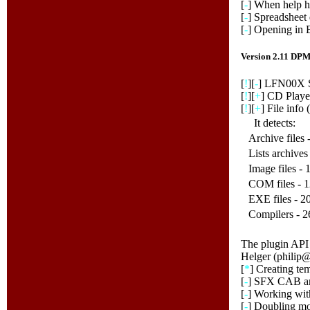
[
-
] When help ha
[
-
] Spreadsheet 
[
-
] Opening in E
Version 2.11 DP
[
!
][
-
] LFN00X S
[
!
][
+
] CD Player
[
!
][
+
] File info
It detects:
Archive files 
Lists archives
Image files - 
COM files - 
EXE files - 2
Compilers - 2
The plugin API f
Helger (philip
[
*
] Creating tem
[
-
] SFX CAB arc
[
-
] Working wit
[
-
] Doubling mo