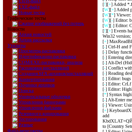
Excel-файл
[
!
][
+
] Added *.
EXE-файл
[
W
][
+
] Added p
Новые тесты
[
W
][
*
] Viewer:
Графические тесты
[
W
][
-
] Editor: 
Сжатие изображений без потерь
[
W
][
-
] Editor: 
Новости
[
!
][
+
] Events h
Архив новостей
Win32 version;
Архив рассылки
[
+
] MaxReadBlo
Утилиты
[
-
] Ctrl-H and F
Просмотра-распаковки
[
-
] Delay funct
Идентификации-распаковки
[
-
] Entering dir
COM/EXE-распаковки, анализа
[
-
] Alt-Del (Hid
[
-
] Conflict wit
Распаковки инсталляций
[
-
] Reading des
Создания SFX-архивов/инсталляций
[
-
] Editor: bugs 
Конвертирования
[
-
] Editor: CrLf
Починки архивов
[
-
] Editor: High
Поиска
[
*
] Syntax highl
Универсальные оболочки
[
-
] Alt-Enter me
Управления баннерами
[
-
] Viewer: Usin
Управления файлами
[
+
] KeyboardXL
Резервного копирования
add
Тестирования
KbdXLAT=Q
Разные
to [Country Set
Файл-менеджеры
[
-
] Editor: Usin