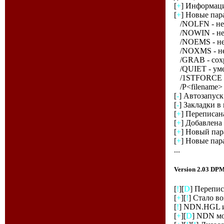
[
+
] Информаци
[
+
] Новые пар
/NOLFN - не 
/NOWIN - не 
/NOEMS - не и
/NOXMS - не 
/GRAB - сохра
/QUIET - уме
/1STFORCE - 
/P<filename> 
[
-
] Автозапуск
[
-
] Закладки в
[
+
] Переписан
[
+
] Добавлена
[
+
] Новый пара
[
+
] Новые пара
...
Version 2.03 D
[
!
][
D
] Перепи
[
+
][
!
] Стало в
[
!
] NDN.HGL и 
[
+
][
D
] NDN мо