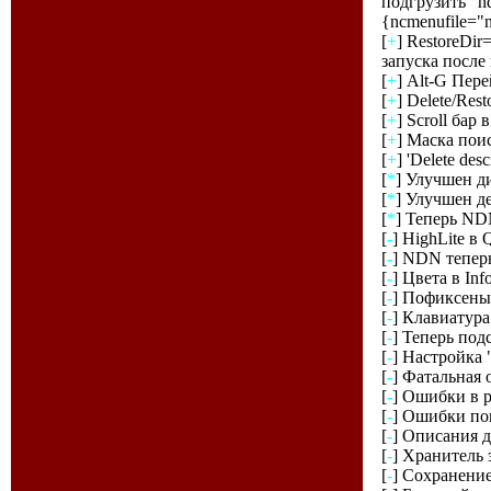
подгрузить "nd
{ncmenufile="
[
+
] RestoreDir
запуска после
[
+
] Alt-G Пер
[
+
] Delete/Res
[
+
] Scroll ба
[
+
] Маска пои
[
+
] 'Delete de
[
*
] Улучшен д
[
*
] Улучшен д
[
*
] Теперь ND
[
-
] HighLite в 
[
-
] NDN теперь
[
-
] Цвета в In
[
-
] Пофиксены
[
-
] Клавиатура
[
-
] Теперь под
[
-
] Настройка 
[
-
] Фатальная 
[
-
] Ошибки в р
[
-
] Ошибки пок
[
-
] Описания ди
[
-
] Хранитель 
[
-
] Сохранение