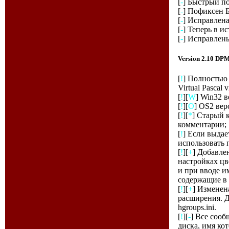
[
-
] Быстрый по
[
-
] Пофиксен 
[
-
] Исправлена
[
-
] Теперь в и
[
-
] Исправлен
Version 2.10 D
[
!
] Полностью
Virtual Pascal
[
!
][
W
] Win32 
[
!
][
O
] OS2 вер
[
!
][
*
] Старый 
комментарии;
[
!
] Если выдае
использовать 
[
!
][
+
] Добавле
настройках цв
и при вводе и
содержащие в н
[
!
][
+
] Изменен
расширения. Д
hgroups.ini.
[
!
][
-
] Все соо
диска, имя ко