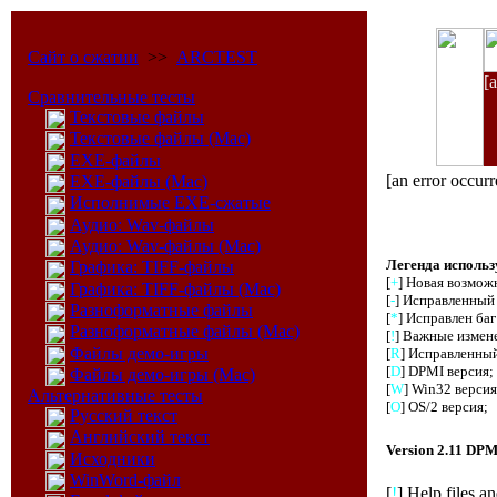
Сайт о сжатии
>>
ARCTEST
[a
Сравнительные тесты
Текстовые файлы
Текстовые файлы (Mac)
EXE-файлы
[an error occurr
EXE-файлы (Mac)
Исполнимые EXE-сжатые
Аудио: Wav-файлы
Аудио: Wav-файлы (Mac)
Легенда исполь
Графика: TIFF-файлы
[
+
] Новая возмож
Графика: TIFF-файлы (Mac)
[
-
] Исправленный 
Разноформатные файлы
[
*
] Исправлен ба
Разноформатные файлы (Mac)
[
!
] Важные измен
Файлы демо-игры
[
R
] Исправленный
[
D
] DPMI версия;
Файлы демо-игры (Mac)
[
W
] Win32 версия
Альтернативные тесты
[
O
] OS/2 версия;
Русский текст
Английский текст
Version 2.11 DP
Исходники
WinWord-файл
[
!
] Help files 