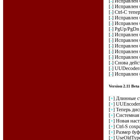
[
-
] Исправлен 
[
-
] Исправлен 
[
-
] Ctrl-C теп
[
-
] Исправлен 
[
-
] Исправлен 
[
-
] PgUp/PgDn 
[
-
] Исправлен б
[
-
] Исправлен 
[
-
] Исправлен 
[
-
] Исправлен 
[
-
] Исправлен
[
-
] Снова дейс
[
-
] UUDecoder
[
-
] Исправлен 
Version 2.11 Beta
[
+
] Длинные с
[
+
] UUEncoder
[
+
] Теперь ди
[
+
] Системная
[
+
] Новая наст
[
+
] Ctrl-S сох
[
+
] Размер бу
[
+
] UseOldType