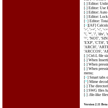
[
-
] Editor: Unl
[
-
] Editor: Use
[
-
] Editor: Aut
[
-
] Editor: Lock
[
+
] Editor: Total
[
+
][AF] Calculat
'>', '>=', '<', '<=',
'\', '*', '/', 'div
'^', 'NOT', 'SI
'EXP', 'CTH', 
'ARCH', 'ARTH
'ARCCOS', 'A
[
-
] Ctrl-L file s
[
-
] When Insert
[
-
] When pressi
[
-
] When pressin
menu;
[
+
] Smart tabs 
[
*
] Mime decod
[
-
] The director
[
-
] SWG files h
[
-
] .file-like fi
Version 2.11 Be