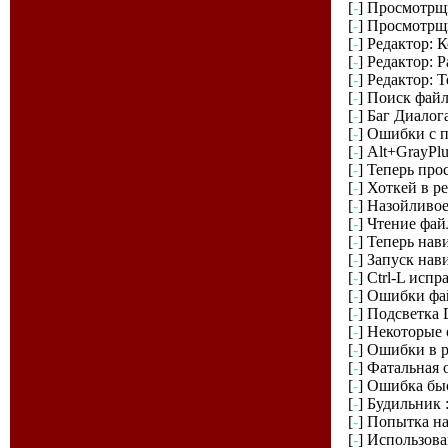
[
-
] Просмотрщи
[
-
] Просмотрщ
[
-
] Редактор: 
[
-
] Редактор: 
[
-
] Редактор: 
[
-
] Поиск фай
[
-
] Баг Диалог
[
-
] Ошибки с 
[
-
] Alt+GrayPl
[
-
] Теперь про
[
-
] Хоткей в ре
[
-
] Назойливое
[
-
] Чтение файл
[
-
] Теперь нав
[
-
] Запуск нав
[
-
] Ctrl-L испр
[
-
] Ошибки фа
[
-
] Подсветка 
[
-
] Некоторые
[
-
] Ошибки в р
[
-
] Фатальная 
[
-
] Ошибка бы
[
-
] Будильник 
[
-
] Попытка на
[
-
] Использова