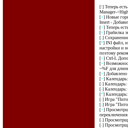
[
!
] Теперь ест
Manager->High
[
+
] Новые горя
Insert - Доба
[
+
] Теперь ес
[
+
] Грабилка 
[
-
] Сохранени
[
*
] INI файл,
настройки и н
поэтому реком
[
+
] Ctrl-L До
[
+
] Возможнос
~%F для длинн
[
+
] Добавлено
[
+
] Календарь
[
-
] Календарь:
[
-
] Календарь:
[
*
] Календарь:
[
-
] Игра "Пито
[
-
] Игра "Пито
[
+
] Просмотрщ
переключения 
[
-
] Просмотрщ
[
-
] Просмотрщ