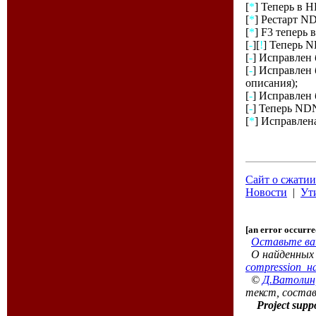
[
*
] Теперь в H
[
*
] Рестарт ND
[
*
] F3 теперь
[
-
][
!
] Теперь 
[
-
] Исправлен 
[
-
] Исправлен
описания);
[
-
] Исправлен
[
-
] Теперь NDN
[
*
] Исправлен
Сайт о сжатии
Новости
|
Ут
[an error occurred
Оставьте ваш
О найденных
compression_н
©
Д.Ватолин
текст, состав
Project supp