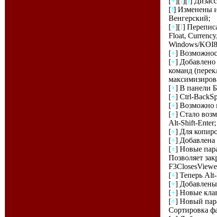
[
+
][
!
][
!
] Дизас
[
!
] Изменены 
Венгерский;
[
+
][
!
] Перепис
Float, Currenc
Windows/KOI8 
[
+
] Возможнос
[
+
] Добавлено
команд (перек
максимизирова
[
+
] В панели 
[
+
] Ctrl-BackS
[
+
] Возможно и
[
+
] Стало возм
Alt-Shift-Enter;
[
+
] Для копиро
[
+
] Добавлена
[
+
] Новые пара
Позволяет зак
F3ClosesViewe
[
+
] Теперь Alt-
[
+
] Добавлены
[
+
] Новые клав
[
+
] Новый пар
Сортировка фа