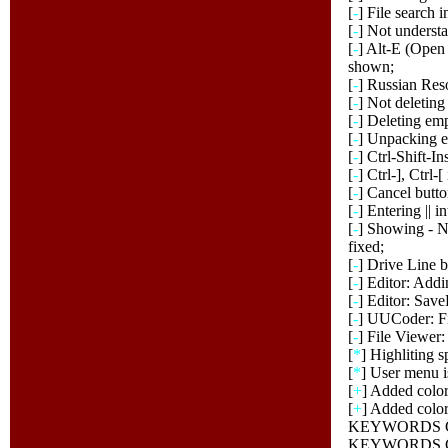
[
-
] File search 
[
-
] Not underst
[
-
] Alt-E (Open 
shown;
[
-
] Russian Res
[
-
] Not deleting
[
-
] Deleting em
[
-
] Unpacking e
[
-
] Ctrl-Shift-In
[
-
] Ctrl-], Ctrl-
[
-
] Cancel butt
[
-
] Entering || 
[
-
] Showing - N
fixed;
[
-
] Drive Line 
[
-
] Editor: Addi
[
-
] Editor: Sav
[
-
] UUCoder: F
[
-
] File Viewer:
[
*
] Highliting s
[
*
] User menu 
[
+
] Added col
[
+
] Added color
KEYWORDS COL
KEYWORDS COL