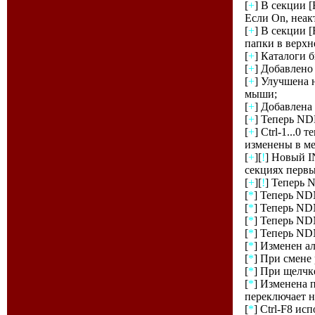
[
+
] В секции [
Если On, неак
[
+
] В секции [
папки в верхн
[
+
] Каталоги б
[
+
] Добавлено
[
+
] Улучшена 
мыши;
[
+
] Добавлен
[
+
] Теперь ND
[
+
] Ctrl-1...
изменены в м
[
+
][
!
] Новый I
секциях перв
[
+
][
!
] Теперь 
[
*
] Теперь ND
[
*
] Теперь ND
[
*
] Теперь ND
[
*
] Теперь ND
[
*
] Изменен а
[
*
] При смене
[
*
] При щелчке
[
*
] Изменена 
переключает н
[
*
] Ctrl-F8 и