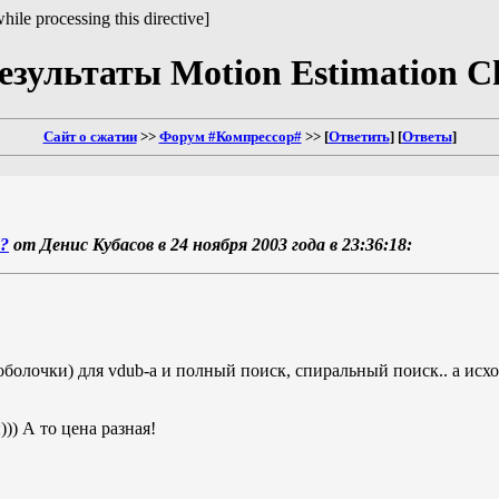
hile processing this directive]
результаты Motion Estimation Ch
Сайт о сжатии
>>
Форум #Компрессор#
>> [
Ответить
] [
Ответы
]
 ?
от Денис Кубасов в 24 ноября 2003 года в 23:36:18:
(оболочки) для vdub-а и полный поиск, спиральный поиск.. а ис
)) А то цена разная!