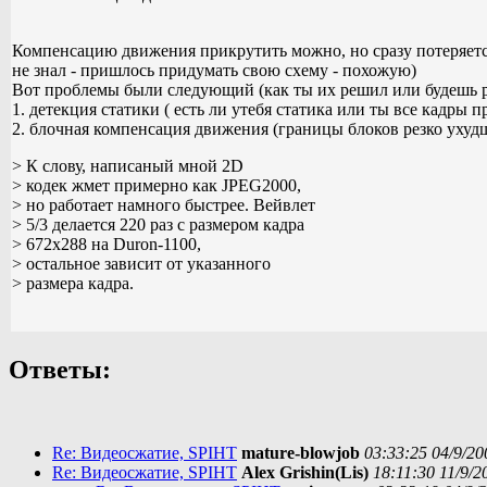
Компенсацию движения прикрутить можно, но сразу потеряетс
не знал - пришлось придумать свою схему - похожую)
Вот проблемы были следующий (как ты их решил или будешь 
1. детекция статики ( есть ли утебя статика или ты все кадры 
2. блочная компенсация движения (границы блоков резко ухудш
> К слову, написаный мной 2D
> кодек жмет примерно как JPEG2000,
> но работает намного быстрее. Вейвлет
> 5/3 делается 220 раз с размером кадра
> 672x288 на Duron-1100,
> остальное зависит от указанного
> размера кадра.
Ответы:
Re: Видеосжатие, SPIHT
mature-blowjob
03:33:25 04/9/20
Re: Видеосжатие, SPIHT
Alex Grishin(Lis)
18:11:30 11/9/2