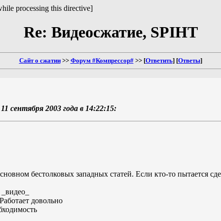
hile processing this directive]
Re: Видеосжатие, SPIHT
Сайт о сжатии
>>
Форум #Компрессор#
>> [
Ответить
] [
Ответы
]
в 11 сентября 2003 года в 14:22:15:
сновном бестолковых западных статей. Если кто-то пытается сдел
 _видео_
 Работает довольно
бходимость