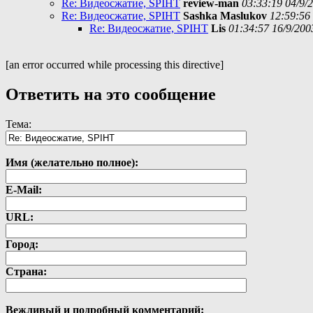
Re: Видеосжатие, SPIHT
review-man
03:33:19 04/9/
Re: Видеосжатие, SPIHT
Sashka Maslukov
12:59:56
Re: Видеосжатие, SPIHT
Lis
01:34:57 16/9/200
[an error occurred while processing this directive]
Ответить на это сообщение
Тема:
Имя (желательно полное):
E-Mail:
URL:
Город:
Страна:
Вежливый и подробный комментарий: