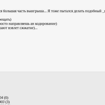
я большая часть выигрыша... Я тоже пытался делать подобный 
рещать)
просто направляешь ан кодирование)
ают вэвлет сжжатие)...
04
(
0)
003
(
3)