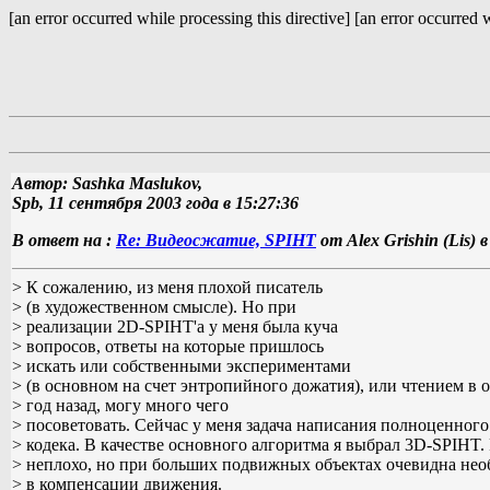
[an error occurred while processing this directive] [an error occurred w
Автор: Sashka Maslukov,
Spb, 11 сентября 2003 года в 15:27:36
В ответ на :
Re: Видеосжатие, SPIHT
от Alex Grishin (Lis) 
> К сожалению, из меня плохой писатель
> (в художественном смысле). Но при
> реализации 2D-SPIHT'а у меня была куча
> вопросов, ответы на которые пришлось
> искать или собственными экспериментами
> (в основном на счет энтропийного дожатия), или чтением в о
> год назад, могу много чего
> посоветовать. Сейчас у меня задача написания полноценного
> кодека. В качестве основного алгоритма я выбрал 3D-SPIHT.
> неплохо, но при больших подвижных объектах очевидна нео
> в компенсации движения.