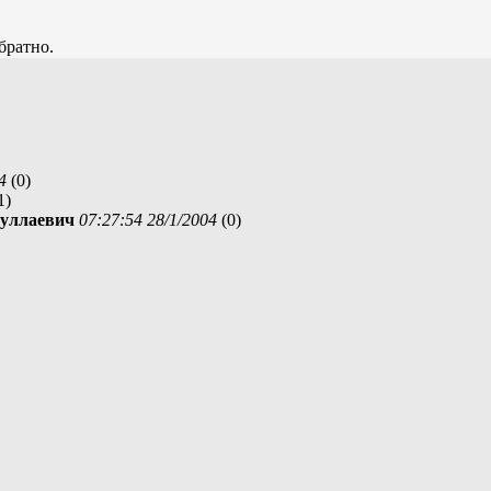
братно.
4
(
0)
1)
дуллаевич
07:27:54 28/1/2004
(
0)