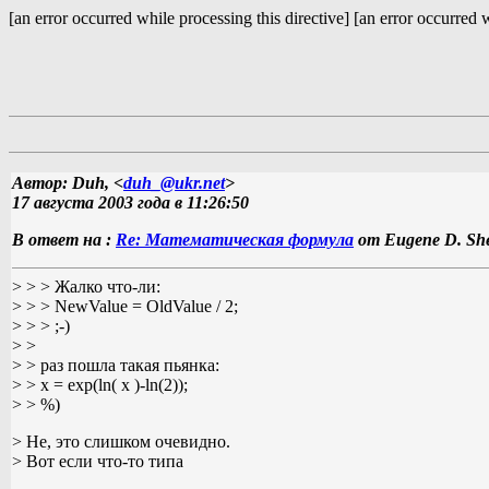
[an error occurred while processing this directive] [an error occurred w
Автор: Duh, <
duh_@ukr.net
>
17 августа 2003 года в 11:26:50
В ответ на :
Re: Математическая формула
от Eugene D. Shel
> > > Жалко что-ли:
> > > NewValue = OldValue / 2;
> > > ;-)
> >
> > раз пошла такая пьянка:
> > x = exp(ln( x )-ln(2));
> > %)
> Не, это слишком очевидно.
> Вот если что-то типа