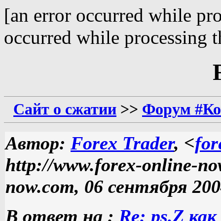
[an error occurred while pro
occurred while processing th
Сайт о сжатии
>>
Форум #Ко
Автор:
Forex Trader
, <
fo
http://www.forex-online-no
now.com, 06 сентября 2004
В ответ на :
Re: ps.Z ка