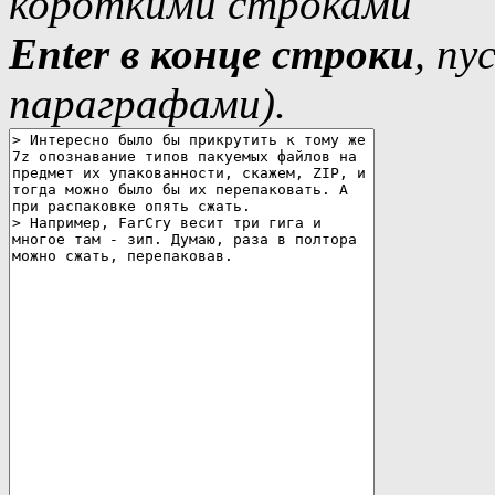
короткими строками
Еnter в конце строки
, п
параграфами).