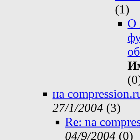
(
1)
О 
фу
об
И
(
0
на compression.r
27/1/2004
(
3)
Re: na compres
04/9/2004
(
0)