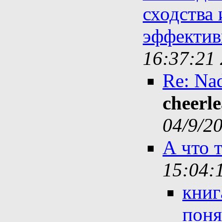
сходства
эффектив
16:37:21 
Re: Nad
cheerl
04/9/2
А что т
15:04:
книг
поня