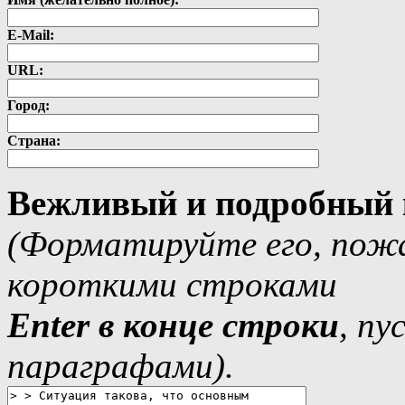
E-Mail:
URL:
Город:
Страна:
Вежливый и подробный 
(Форматируйте его, пожа
короткими строками
Еnter в конце строки
, п
параграфами).