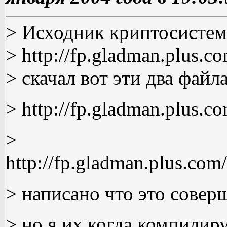
> Исходник криптосистемы 
> http://fp.gladman.plus.c
> скачал вот эти два файл
> http://fp.gladman.plus.c
>
http://fp.gladman.plus.com
> написано что это сове
> но я их когда компилир