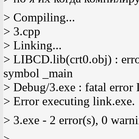
> Compiling...
> 3.cpp
> Linking...
> LIBCD.lib(crt0.obj) : er
symbol _main
> Debug/3.exe : fatal erro
> Error executing link.exe.
> 3.exe - 2 error(s), 0 warn
>