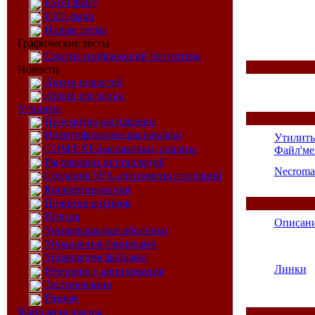
Excel-файл
EXE-файл
Новые тесты
Графические тесты
Сжатие изображений без потерь
Новости
Архив новостей
Архив рассылки
Утилиты
Просмотра-распаковки
Идентификации-распаковки
Утилит
COM/EXE-распаковки, анализа
Файл'м
Распаковки инсталляций
Necroma
Создания SFX-архивов/инсталляций
Конвертирования
Починки архивов
Поиска
Описан
Универсальные оболочки
Управления баннерами
Управления файлами
Линки
Резервного копирования
Тестирования
Разные
Файл-менеджеры