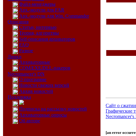
Файл-менеджеры
Арх.-модули для FAR
Арх.-модули для Win. Commander
Описания
Статьи, интервью
Теория, алгоритмы
Self-описания архиваторов
FAQ
Разное
Линки
Архиваторные
COM/EXE/DLL-пакеров
Necromancer's DN
О программе
Новости свежих версий
Архив новостей
Поддержка
Сайт о сжатии
Подписка на рассылку новостей
Графические 
Архиваторные опросы
Necromancer's
Об авторе
[an error occurred