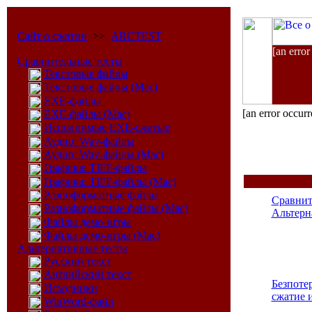
Сайт о сжатии
>>
ARCTEST
[an error
Сравнительные тесты
Текстовые файлы
Текстовые файлы (Mac)
EXE-файлы
[an error occurr
EXE-файлы (Mac)
Исполнимые EXE-сжатые
Аудио: Wav-файлы
Аудио: Wav-файлы (Mac)
Графика: TIFF-файлы
Графика: TIFF-файлы (Mac)
Разноформатные файлы
Сравнит
Разноформатные файлы (Mac)
Альтерн
Файлы демо-игры
Файлы демо-игры (Mac)
Альтернативные тесты
Русский текст
Английский текст
Безпоте
Исходники
сжатие 
WinWord-файл